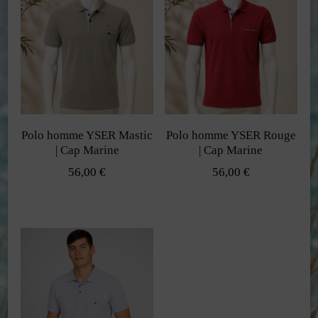
plusieurs
plusieurs
variations.
variations.
Les
Les
options
options
peuvent
peuvent
être
Polo homme YSER Mastic
Polo homme YSER Rouge
être
choisies
| Cap Marine
| Cap Marine
choisies
sur
56,00
€
56,00
€
sur
la
Ce
Ce
la
page
produit
produit
page
du
a
a
du
produit
plusieurs
plusieurs
produit
variations.
variations.
Les
Les