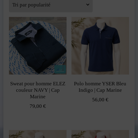
popularité
Sweat pour homme ELEZ
Polo homme YSER Bleu
couleur NAVY | Cap
Indigo | Cap Marine
Marine
56,00
€
79,00
€
Ce
Ce
produit
produit
a
a