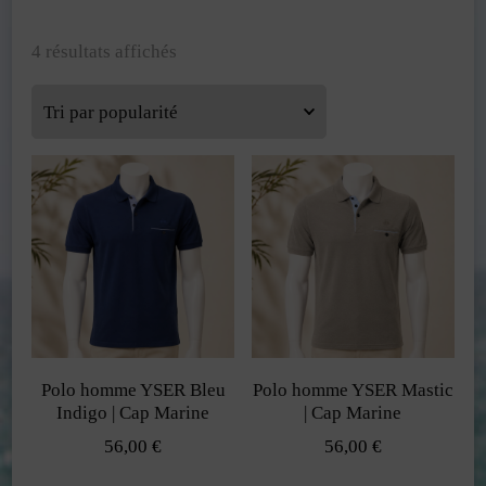
Trié
4 résultats affichés
par
popularité
Polo homme YSER Bleu
Polo homme YSER Mastic
Indigo | Cap Marine
| Cap Marine
56,00
€
56,00
€
Ce
Ce