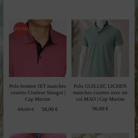
Ce
Ce
page
page
produit
produit
du
du
a
a
produit
produit
PROMO !
plusieurs
plusieurs
variations.
variations.
Les
Les
options
options
peuvent
peuvent
être
Polo homme JET manches
Polo GUILLEC LICHEN
être
choisies
courtes Couleur Sinagot |
manches courtes avec un
choisies
Cap Marine
col MAO | Cap Marine
sur
sur
Le
Le
56,00
€
68,00
€
58,00
€
la
prix
prix
la
Ce
Ce
page
initial
actuel
page
produit
produit
était :
est :
du