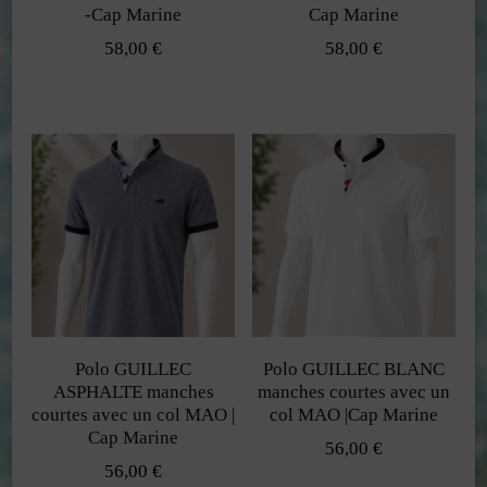
choisies
choisies
-Cap Marine
Cap Marine
sur
sur
58,00
€
58,00
€
la
la
Ce
Ce
page
page
produit
produit
du
du
a
a
produit
produit
plusieurs
plusieurs
variations.
variations.
Les
Les
options
options
peuvent
peuvent
Polo GUILLEC
Polo GUILLEC BLANC
être
être
ASPHALTE manches
manches courtes avec un
choisies
choisies
courtes avec un col MAO |
col MAO |Cap Marine
Cap Marine
sur
sur
56,00
€
56,00
€
la
la