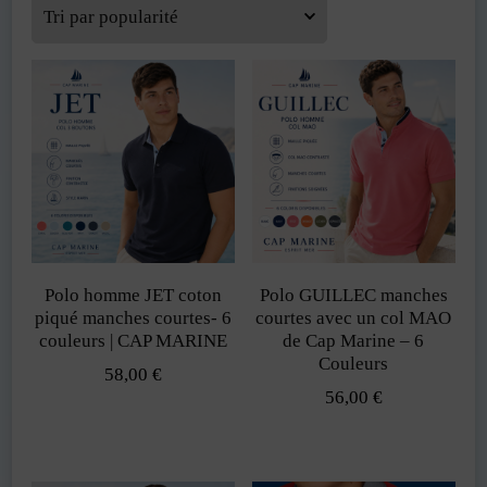
popularité
Polo homme JET coton
Polo GUILLEC manches
piqué manches courtes- 6
courtes avec un col MAO
couleurs | CAP MARINE
de Cap Marine – 6
Couleurs
58,00
€
56,00
€
Ce
Ce
produit
produit
a