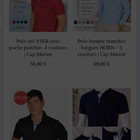
variations.
variations.
Les
Les
options
options
peuvent
peuvent
Polo uni YSER avec
Polo homme manches
être
être
poche poitrine- 4 couleurs
longues HORN – 5
choisies
choisies
| Cap Marine
couleurs | Cap Marine
sur
sur
56,00
€
69,00
€
la
la
Ce
Ce
page
page
produit
produit
du
du
a
a
PROMO !
produit
produit
plusieurs
plusieurs
variations.
variations.
Les
Les
options
options