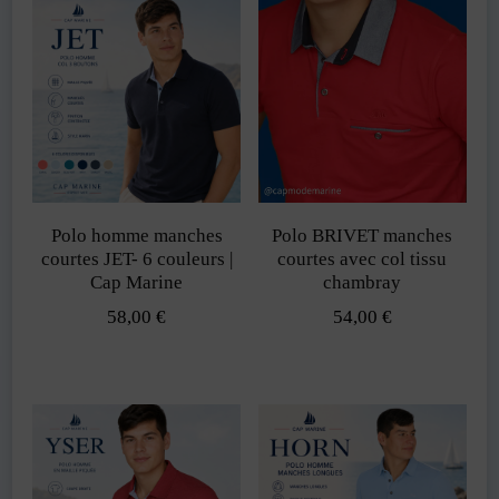
a
plusieurs
plusieurs
variations.
variations.
Les
Les
options
options
peuvent
peuvent
être
Polo homme manches
Polo BRIVET manches
être
choisies
courtes JET- 6 couleurs |
courtes avec col tissu
choisies
Cap Marine
chambray
sur
sur
58,00
€
54,00
€
la
la
Ce
Ce
page
page
produit
produit
du
du
a
a
produit
produit
plusieurs
plusieurs