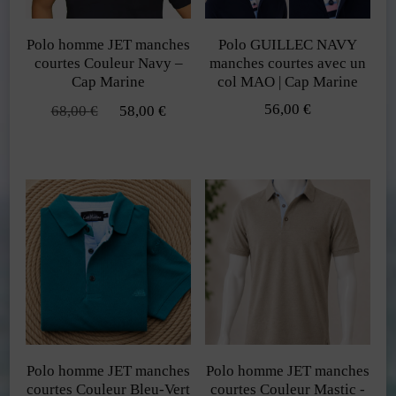
peuvent
peuvent
Polo homme JET manches
Polo GUILLEC NAVY
être
être
courtes Couleur Navy –
manches courtes avec un
choisies
choisies
Cap Marine
col MAO | Cap Marine
sur
sur
Le
Le
56,00
€
68,00
€
58,00
€
prix
prix
la
la
Ce
Ce
initial
actuel
page
page
produit
produit
était :
est :
du
du
68,00 €.
58,00 €.
a
a
produit
produit
plusieurs
plusieurs
variations.
variations.
Les
Les
options
options
peuvent
peuvent
Polo homme JET manches
Polo homme JET manches
être
être
courtes Couleur Bleu-Vert
courtes Couleur Mastic -