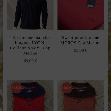
Polo homme manches
Sweat pour homme
longues HORN-
MOROS Cap Marine
Couleur NAVY | Cap
59,00
€
Marine
Ce
69,00
€
produit
Ce
a
produit
plusieurs
a
PROMO !
PROMO !
variations.
plusieurs
Les
variations.
options
Les