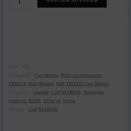
AJOUTER AU PANIER
de
Pull
TRIEUX
Couleur
Rose
Bonbon
col
UGS :
ND
Anthracite
Catégories :
Cap Marine
,
Pull col camionneur
TRIEUX
,
Pull Homme
,
Pull TRIEUX Cap Marine
|
Étiquettes :
amande
,
CAP MARINE
,
Nouvelles
Cap
couleurs
,
ROSE
,
Taille xs
,
trieux
Marine
Marque :
CAP MARINE