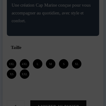
Une création Cap Marine conçue pour vous
accompagner au quotidien, avec style et
confort.
Taille
3XL
4XL
L
M
S
XL
XS
XXL
quantité