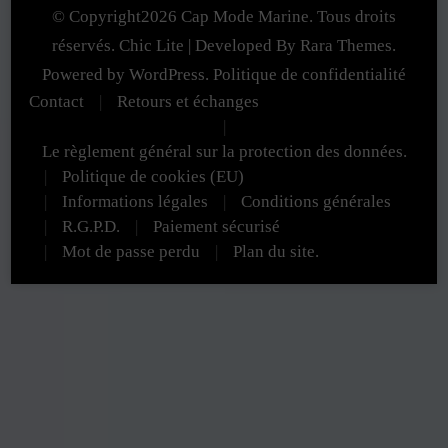
a
a
© Copyright2026
Cap Mode Marine
. Tous droits
du
du
plusieurs
plusieurs
réservés. Chic Lite | Developed By
Rara Themes
.
produit
produit
variations.
variations.
Powered by
WordPress
.
Politique de confidentialité
Contact
Retours et échanges
Les
Les
options
options
Le règlement général sur la protection des données.
peuvent
peuvent
Politique de cookies (EU)
Informations légales
Conditions générales
être
être
R.G.P.D.
Paiement sécurisé
choisies
choisies
Mot de passe perdu
Plan du site.
sur
sur
la
la
page
page
du
du
produit
produit