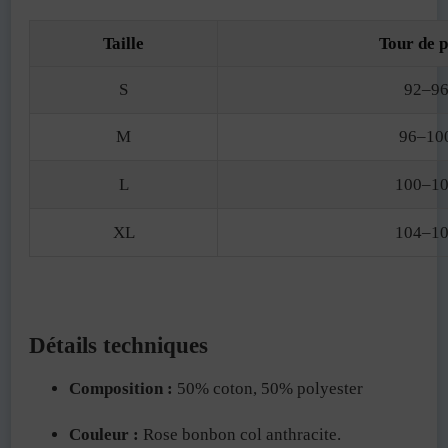
Taille
Tour de p
S
92–96
M
96–10
L
100–10
XL
104–10
Détails techniques
Composition :
50% coton, 50% polyester
Couleur :
Rose bonbon col anthracite.