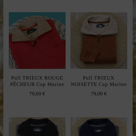
Pull TRIEUX ROUGE
Pull TRIEUX
PÊCHEUR Cap Marine
NOISETTE Cap Marine
79,00
€
79,00
€
Ce
Ce
produit
produit
a
a
plusieurs
plusieurs