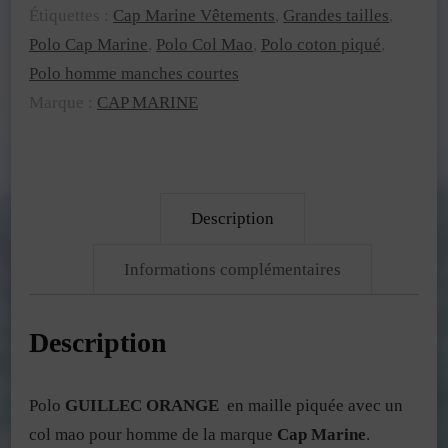
Étiquettes :
Cap Marine Vêtements
,
Grandes tailles
,
MAO
Polo Cap Marine
,
Polo Col Mao
,
Polo coton piqué
,
|
Polo homme manches courtes
Cap
Marque :
CAP MARINE
Marine
Description
Informations complémentaires
Description
Polo
GUILLEC ORANGE
en maille piquée avec un
col mao pour homme de la marque
Cap Marine
.